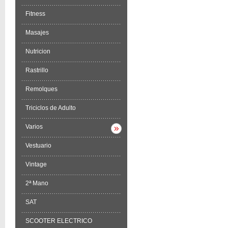
Fitness
Masajes
Nutricion
Rastrillo
Remolques
Triciclos de Adulto
Varios
Vestuario
Vintage
2ª Mano
SAT
SCOOTER ELECTRICO