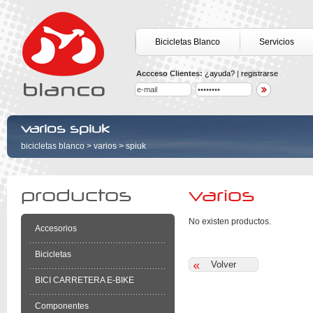
Bicicletas Blanco
Servicios
Accceso Clientes:
¿ayuda?
|
registrarse
varios spiuk
bicicletas blanco
>
varios
>
spiuk
productos
varios
No existen productos.
Accesorios
Bicicletas
BICI CARRETERA E-BIKE
Componentes