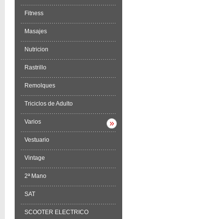
Fitness
Masajes
Nutricion
Rastrillo
Remolques
Triciclos de Adulto
Varios
Vestuario
Vintage
2ª Mano
SAT
SCOOTER ELECTRICO