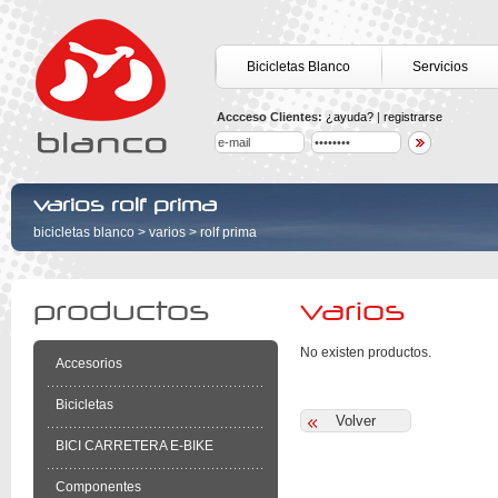
Bicicletas Blanco
Servicios
Accceso Clientes:
¿ayuda?
|
registrarse
varios rolf prima
bicicletas blanco
>
varios
>
rolf prima
productos
varios
No existen productos.
Accesorios
Bicicletas
BICI CARRETERA E-BIKE
Componentes