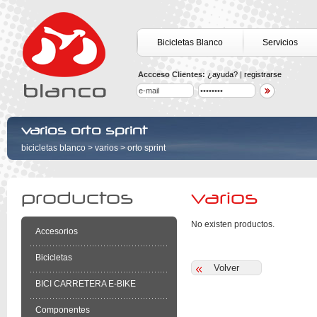
Bicicletas Blanco
Servicios
Accceso Clientes:
¿ayuda?
|
registrarse
varios orto sprint
bicicletas blanco
>
varios
>
orto sprint
productos
varios
No existen productos.
Accesorios
Bicicletas
BICI CARRETERA E-BIKE
Componentes