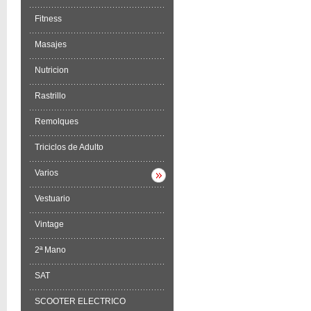
Fitness
Masajes
Nutricion
Rastrillo
Remolques
Triciclos de Adulto
Varios
Vestuario
Vintage
2ª Mano
SAT
SCOOTER ELECTRICO