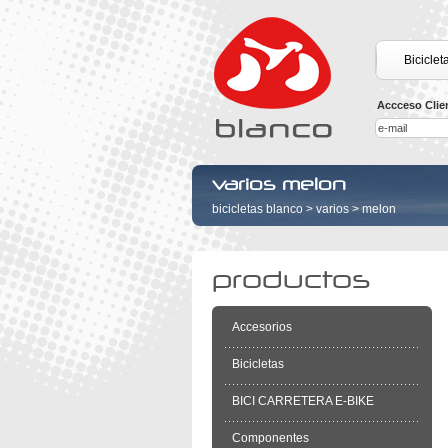
Biciclet
Accceso Clie
varios melon
bicicletas blanco
>
varios
>
melon
productos
Accesorios
Bicicletas
BICI CARRETERA E-BIKE
Componentes