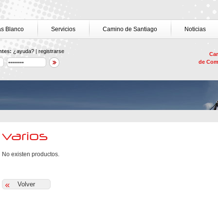
as Blanco
Servicios
Camino de Santiago
Noticias
ntes:
¿ayuda?
|
registrarse
Car
de Com
varios
No existen productos.