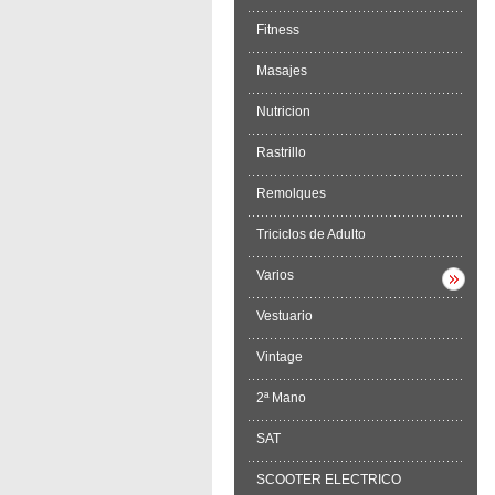
Fitness
Masajes
Nutricion
Rastrillo
Remolques
Triciclos de Adulto
Varios
Vestuario
Vintage
2ª Mano
SAT
SCOOTER ELECTRICO