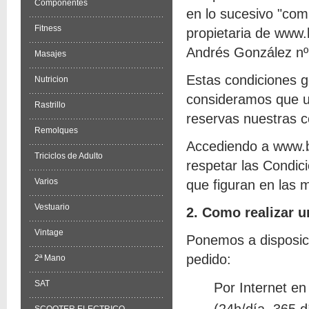
Componentes
en lo sucesivo "com
Fitness
propietaria de www.
Andrés González nº
Masajes
Estas condiciones g
Nutricion
consideramos que u
Rastrillo
reservas nuestras c
Remolques
Accediendo a www.b
Triciclos de Adulto
respetar las Condic
Varios
que figuran en las 
Vestuario
2. Como realizar u
Vintage
Ponemos a disposic
pedido:
2ª Mano
SAT
Por Internet e