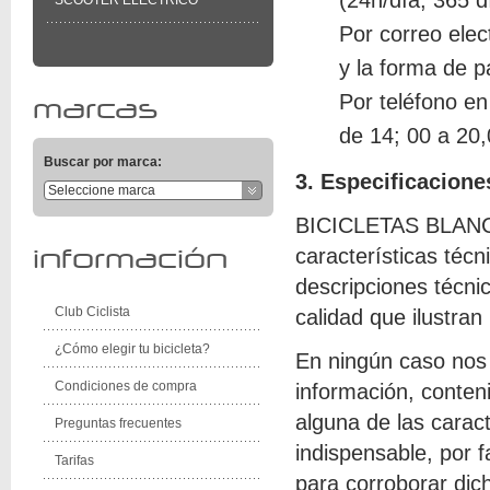
(24h/día, 365 d
SCOOTER ELECTRICO
Por correo elec
y la forma de p
Por teléfono en
marcas
de 14; 00 a 20
Buscar por marca:
3. Especificacione
Seleccione marca
BICICLETAS BLANCO p
características téc
información
descripciones técni
Club Ciclista
calidad que ilustran
¿Cómo elegir tu bicicleta?
En ningún caso nos
Condiciones de compra
información, conten
alguna de las carac
Preguntas frecuentes
indispensable, por f
Tarifas
para corroborar dic