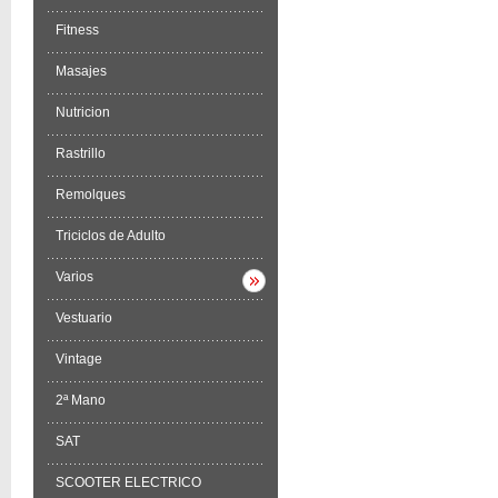
Fitness
Masajes
Nutricion
Rastrillo
Remolques
Triciclos de Adulto
Varios
Vestuario
Vintage
2ª Mano
SAT
SCOOTER ELECTRICO