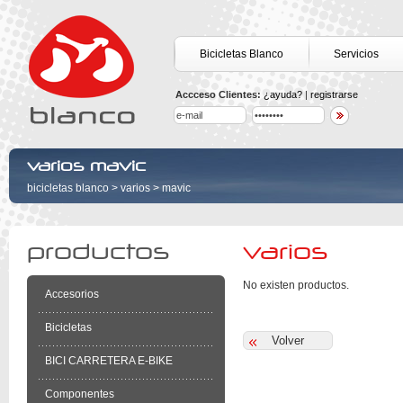
Bicicletas Blanco
Servicios
Accceso Clientes:
¿ayuda?
|
registrarse
varios mavic
bicicletas blanco
>
varios
>
mavic
productos
varios
No existen productos.
Accesorios
Bicicletas
BICI CARRETERA E-BIKE
Componentes