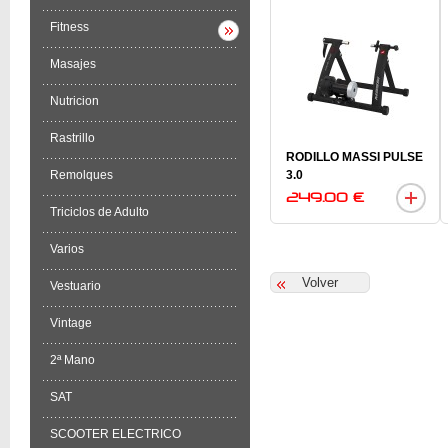
Fitness
Masajes
Nutricion
Rastrillo
RODILLO MASSI PULSE
Remolques
3.0
249.00 €
Triciclos de Adulto
Varios
Vestuario
Vintage
2ª Mano
SAT
SCOOTER ELECTRICO