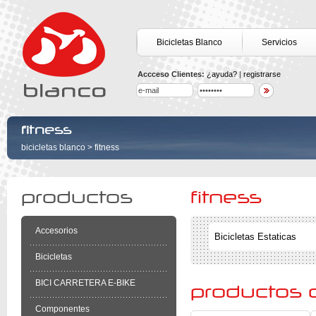
Bicicletas Blanco
Servicios
Accceso Clientes:
¿ayuda?
|
registrarse
fitness
bicicletas blanco
>
fitness
productos
fitness
Accesorios
Bicicletas Estaticas
Bicicletas
BICI CARRETERA E-BIKE
productos 
Componentes