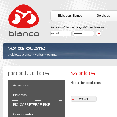
Bicicletas Blanco
Servicios
Accceso Clientes:
¿ayuda?
|
registrarse
varios oyama
bicicletas blanco
>
varios
>
oyama
productos
varios
No existen productos.
Accesorios
Bicicletas
BICI CARRETERA E-BIKE
Componentes