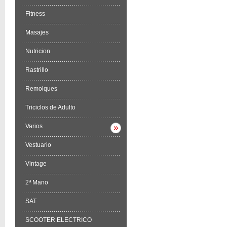
Fitness
Masajes
Nutricion
Rastrillo
Remolques
Triciclos de Adulto
Varios
Vestuario
Vintage
2ª Mano
SAT
SCOOTER ELECTRICO