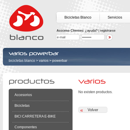
Bicicletas Blanco
Servicios
Accceso Clientes:
¿ayuda?
|
registrarse
varios powerbar
bicicletas blanco
>
varios
>
powerbar
productos
varios
No existen productos.
Accesorios
Bicicletas
BICI CARRETERA E-BIKE
Componentes