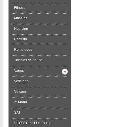
Fitness
Masajes
Nutricion
Rastrillo
Remolques
Triciclos de Adulto
Varios
Vestuario
Vintage
2ª Mano
SAT
SCOOTER ELECTRICO