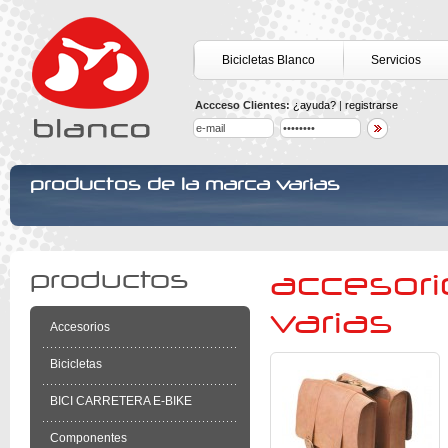
Bicicletas Blanco
Servicios
Accceso Clientes:
¿ayuda?
|
registrarse
productos de la marca varias
productos
accesori
varias
Accesorios
Bicicletas
BICI CARRETERA E-BIKE
Componentes