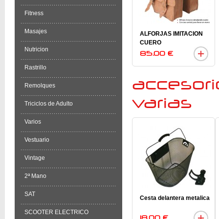
Fitness
Masajes
ALFORJAS IMITACION
CUERO
Nutricion
85.00 €
Rastrillo
accesori
Remolques
varias
Triciclos de Adulto
Varios
Vestuario
Vintage
2ª Mano
SAT
Cesta delantera metalica
SCOOTER ELECTRICO
18.00 €