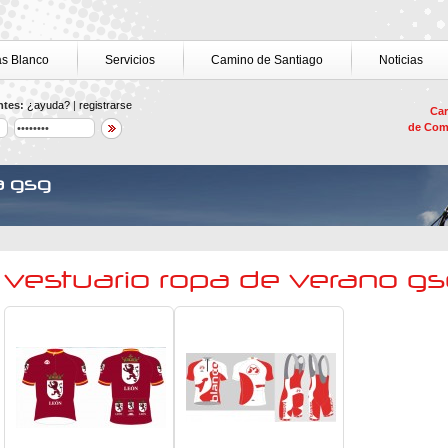
as Blanco
Servicios
Camino de Santiago
Noticias
ntes:
¿ayuda?
|
registrarse
Car
de Com
a gsg
vestuario ropa de verano g