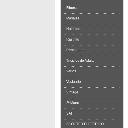
Fitness
Masajes
Nutricion
Rastrillo
Remolques
Triciclos de Adulto
Varios
Vestuario
Vintage
2ª Mano
SAT
SCOOTER ELECTRICO