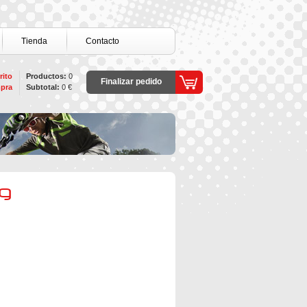
Tienda
Contacto
rito
Productos:
0
Finalizar pedido
pra
Subtotal:
0 €
sg