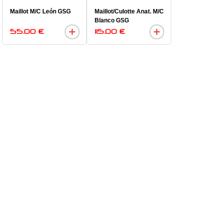
Maillot M/C León GSG
Maillot/Culotte Anat. M/C
Blanco GSG
55.00 €
115.00 €