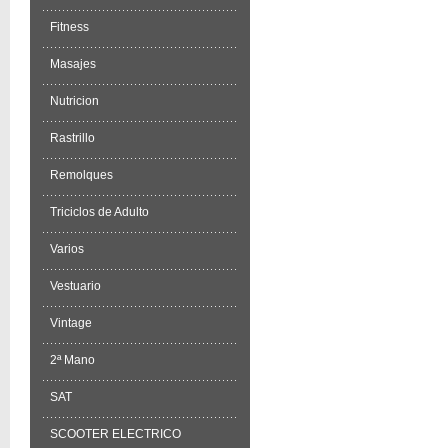
Fitness
Masajes
Nutricion
Rastrillo
Remolques
Triciclos de Adulto
Varios
Vestuario
Vintage
2ª Mano
SAT
SCOOTER ELECTRICO