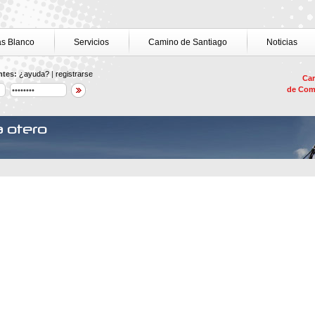
as Blanco
Servicios
Camino de Santiago
Noticias
ntes:
¿ayuda?
|
registrarse
Car
de Com
 otero