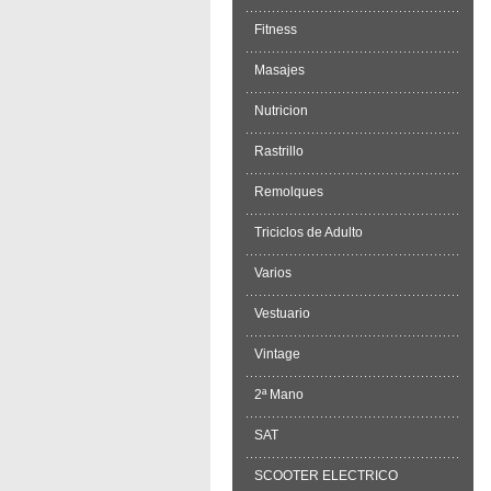
Fitness
Masajes
Nutricion
Rastrillo
Remolques
Triciclos de Adulto
Varios
Vestuario
Vintage
2ª Mano
SAT
SCOOTER ELECTRICO