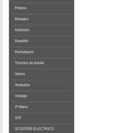
Fitness
Masajes
Nutricion
Rastrillo
Remolques
Triciclos de Adulto
Varios
Vestuario
Vintage
2ª Mano
SAT
SCOOTER ELECTRICO