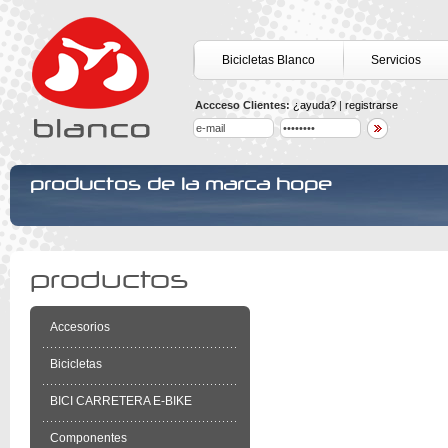
Bicicletas Blanco
Servicios
Accceso Clientes:
¿ayuda?
|
registrarse
productos de la marca hope
productos
Accesorios
Bicicletas
BICI CARRETERA E-BIKE
Componentes