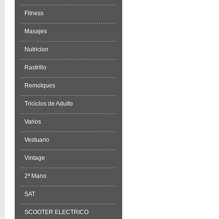
Fitness
Masajes
Nutricion
Rastrillo
Remolques
Triciclos de Adulto
Varios
Vestuario
Vintage
2ª Mano
SAT
SCOOTER ELECTRICO