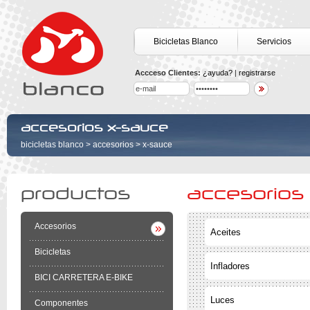
Bicicletas Blanco
Servicios
Accceso Clientes:
¿ayuda?
|
registrarse
accesorios x-sauce
bicicletas blanco
>
accesorios
>
x-sauce
productos
accesorios
Accesorios
Aceites
Bicicletas
Infladores
BICI CARRETERA E-BIKE
Luces
Componentes