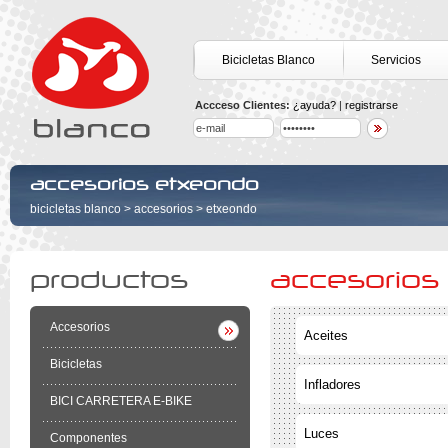
Bicicletas Blanco
Servicios
Accceso Clientes:
¿ayuda?
|
registrarse
accesorios etxeondo
bicicletas blanco
>
accesorios
>
etxeondo
productos
accesorios
Accesorios
Aceites
Bicicletas
Infladores
BICI CARRETERA E-BIKE
Luces
Componentes