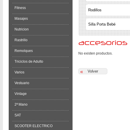
Fitness
Rodillos
Masajes
Silla Porta Bebé
Nutricion
Rastrillo
accesorios
Remolques
No existen productos.
Triciclos de Adulto
Varios
Vestuario
Vintage
2ª Mano
SAT
SCOOTER ELECTRICO