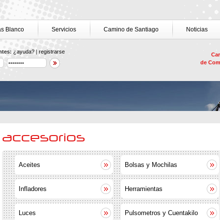
as Blanco
Servicios
Camino de Santiago
Noticias
ntes:
¿ayuda?
|
registrarse
Car
de Com
accesorios
Aceites
Bolsas y Mochilas
Infladores
Herramientas
Luces
Pulsometros y Cuentakilo