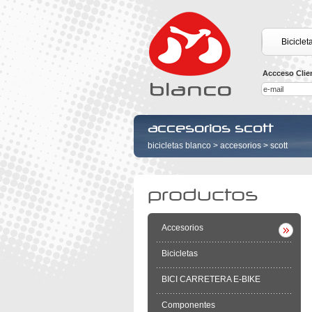
Biciclet
Accceso Clie
accesorios scott
bicicletas blanco
>
accesorios
>
scott
productos
Accesorios
Bicicletas
BICI CARRETERA E-BIKE
Componentes