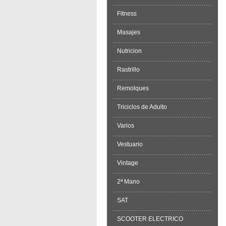
Fitness
Masajes
Nutricion
Rastrillo
Remolques
Triciclos de Adulto
Varios
Vestuario
Vintage
2ª Mano
SAT
SCOOTER ELECTRICO