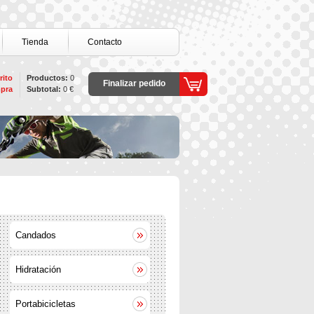
Tienda
Contacto
rito
Productos:
0
Finalizar pedido
pra
Subtotal:
0 €
Candados
Hidratación
Portabicicletas