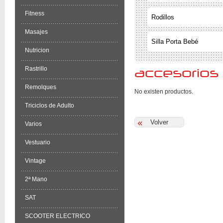
Fitness
Rodillos
Masajes
Silla Porta Bebé
Nutricion
Rastrillo
accesorios
Remolques
No existen productos.
Triciclos de Adulto
Varios
Vestuario
Vintage
2ª Mano
SAT
SCOOTER ELECTRICO