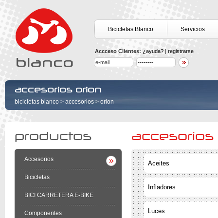
Bicicletas Blanco
Servicios
Accceso Clientes:
¿ayuda?
|
registrarse
accesorios orion
bicicletas blanco
>
accesorios
>
orion
productos
accesorios
Accesorios
Aceites
Bicicletas
Infladores
BICI CARRETERA E-BIKE
Luces
Componentes