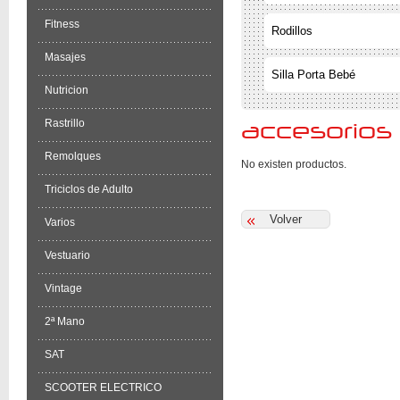
Fitness
Rodillos
Masajes
Silla Porta Bebé
Nutricion
Rastrillo
accesorios
Remolques
No existen productos.
Triciclos de Adulto
Varios
Vestuario
Vintage
2ª Mano
SAT
SCOOTER ELECTRICO