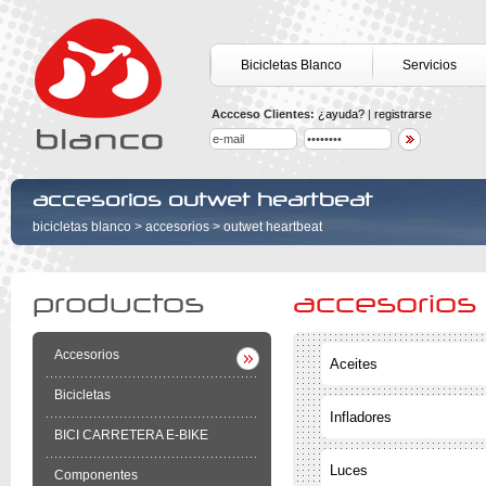
Bicicletas Blanco
Servicios
Accceso Clientes:
¿ayuda?
|
registrarse
accesorios outwet heartbeat
bicicletas blanco
>
accesorios
>
outwet heartbeat
productos
accesorios
Accesorios
Aceites
Bicicletas
Infladores
BICI CARRETERA E-BIKE
Luces
Componentes